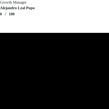
Growth Manager
Alejandro Leal Pupo
0
/
100