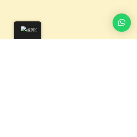
EN
En un mercado competitivo, entender los factores sociales es
esencial para identificar oportunidades de mercado y desarrollar
estrategias efectivas. El componente social del análisis PESTEL
examina las tendencias demográficas, los cambios en el estilo de
vida y los comportamientos del consumidor. Comprender estos
elementos puede proporcionar una ventaja competitiva
significativa y permitir que las empresas se adapten a un entorno
de mercado en constante cambio.