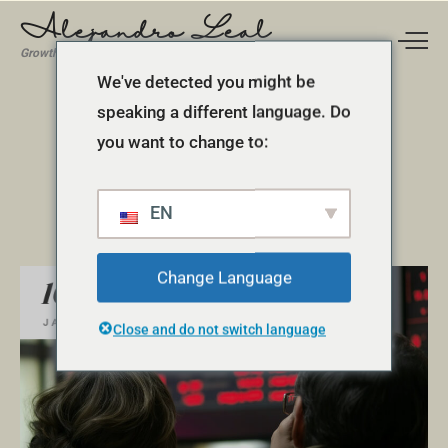
Alejandro Leal
Growth Manager
We've detected you might be
speaking a different language. Do
Crecimiento
you want to change to:
Económico
EN
Change Language
10
JAN
Close and do not switch language