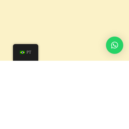
PT
En este articulo podrá contar
con una guía básica sobre la
manera de llevar a cabo un
análisis de viabilidad de